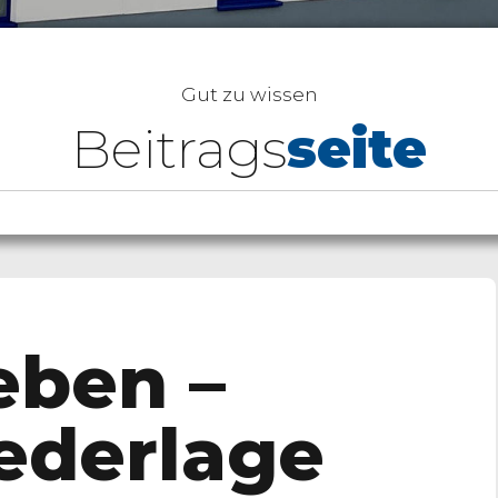
Gut zu wissen
Beitrags
seite
eben –
iederlage