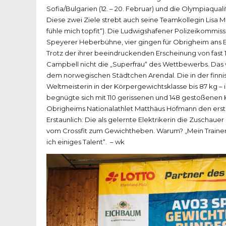
Sofia/Bulgarien (12. – 20. Februar) und die Olympiaqualifi
Diese zwei Ziele strebt auch seine Teamkollegin Lisa 
fühle mich topfit“). Die Ludwigshafener Polizeikommis
Speyerer Heberbühne, vier gingen für Obrigheim ans E
Trotz der ihrer beeindruckenden Erscheinung von fast
Campbell nicht die „Superfrau“ des Wettbewerbs. Da
dem norwegischen Städtchen Arendal. Die in der finni
Weltmeisterin in der Körpergewichtsklasse bis 87 kg –
begnügte sich mit 110 gerissenen und 148 gestoßenen Ki
Obrigheims Nationalathlet Matthäus Hofmann den erste
Erstaunlich: Die als gelernte Elektrikerin die Zuschauer
vom Crossfit zum Gewichtheben. Warum? „Mein Trainer h
ich einiges Talent“. – wk