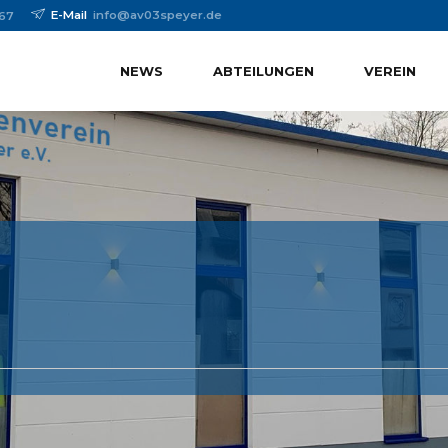
E-Mail
info@av03speyer.de
67
NEWS
ABTEILUNGEN
VEREIN