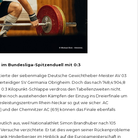
im Bundesliga-Spitzenduell mit 0:3
ittierte der siebenmalige Deutsche Gewichtheber-Meister AV 03
verteidiger SV Germania Obrigheim. Doch das nach 748,4:904,8
:3 Kilopunkt-Schlappe verdross den Tabellenzweiten nicht.
drei noch ausstehenden Kämpfen der Einzug ins Dreierfinale um
desleistungszentrum Rhein-Neckar so gut wie sicher. AC
 und der Chemnitzer AC (6:9) können das Finale ebenfalls
utlich aus, weil Nationalathlet Simon Brandhuber nach 105
 Versuche verzichtete. Er tat dies wegen seiner Rückenprobleme
rank Hinderberger im Hinblick auf die Europameisterschaft in