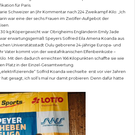
kation für Paris.
Marie Schweizer an (ihr Kommentar nach 224 Zweikampf-Kilo: „Ich
sarin war eine der sechs Frauen im Zwölfer-Aufgebot der
isen.
 130 kg Köpergewicht war Obrigheims Engländerin Emily Jade
s war erwartungsgemäß Speyers Solfried Eila Amena Koanda aus
schen Universitätsstadt Oulu geborene 24-jährige Europa- und
 ihr Vater kommt von der westafrikanischen Elfenbeinküste –
lo. Mit den dadurch erreichten 166 Kilopunkten schaffte sie wie
n Platz in der Einzel-Gesamtwertung.
 „elektrifizierende“ Solfrid Koanda wechselte erst vor vier Jahren
at gesagt, ich soll’s mal nur damit probieren. Denn dafür hätte