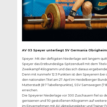
AV 03 Speyer unterliegt SV Germania Obrigheim 
Speyer. Mit der deftigsten Niederlage seit langem qu
Speyer das Erstbundesliga-Spitzenduell mit dem Titel
Zweikampf-Kilogramm und das sich daraus ergebende 0
Denn mit nunmehr 12:3 Punkten ist den Speyerern bei 
den nationalen Titel am 27. April im Heidelberger Bun
Mutterstadt (8:7 Tabellenpunkte), SSV Samswegen (7:8)
erreichen.
Die Speyerer Niederlage vor 300 Zuschauern fiel so de
gerissenen und 110 gestoßenen Kilogramm auf weitere
im Einvernehmen mit AV-Abteilungsleiter und Trainer F