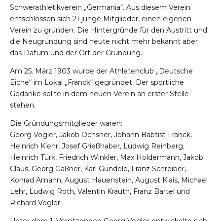
Schwerathletikverein „Germania“. Aus diesem Verein
entschlossen sich 21 junge Mitglieder, einen eigenen
Verein zu gründen. Die Hintergründe für den Austritt und
die Neugründung sind heute nicht mehr bekannt aber
das Datum und der Ort der Gründung.
Am 25. März 1903 wurde der Athletenclub „Deutsche
Eiche“ im Lokal „Franck“ gegründet. Der sportliche
Gedanke sollte in dem neuen Verein an erster Stelle
stehen.
Die Gründungsmitglieder waren:
Georg Vogler, Jakob Ochsner, Johann Babtist Franck,
Heinrich Klehr, Josef Grießhaber, Ludwig Reinberg,
Heinrich Türk, Friedrich Winkler, Max Holdermann, Jakob
Claus, Georg Gaßner, Karl Gündele, Franz Schreiber,
Konrad Amann, August Hauenstein, August Klais, Michael
Lehr, Ludwig Roth, Valentin Krauth, Franz Bartel und
Richard Vogler.
Unter dem 1. Vorsitzenden Georg Vogler entwickelte sich