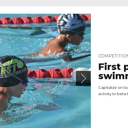
COMPETITIO
First 
swimm
Capitalize on lo
activity to beta 