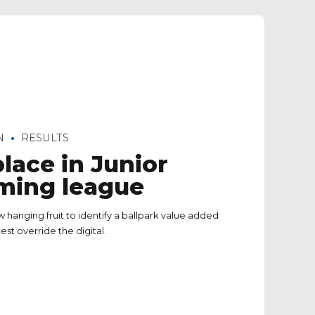
N
RESULTS
place in Junior
ing league
w hanging fruit to identify a ballpark value added
test override the digital.